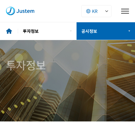
투자정보
공시정보
기업소개
재무정보
투자정보
투자정보
공시정보
ESG
주주구성
사업소개
IR자료
인재경영
보도자료