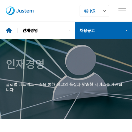
인재경영
채용공고
기업소개
인재상
인재경영
투자정보
복리후생
ESG
글로벌 네트워크 구축을 통해 최고의 품질과 맞춤형 서비스를 제공합
채용절차
니다
사업소개
채용공고
인재경영
채용FAQ