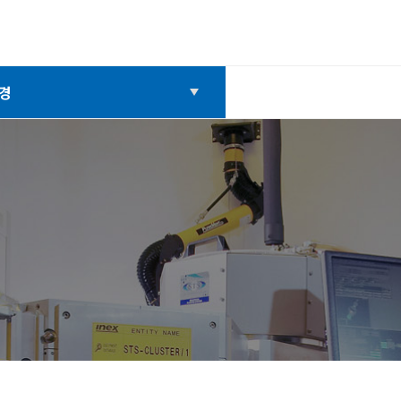
경
개
경
회
배구조
질