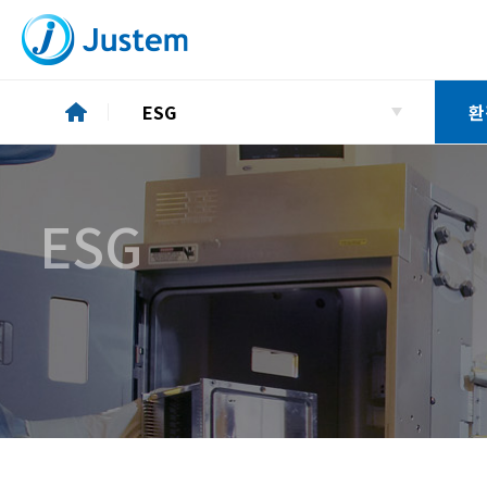
ESG
환
기업소개
소
ESG
투자정보
환
ESG
사
사업소개
지
인재경영
품