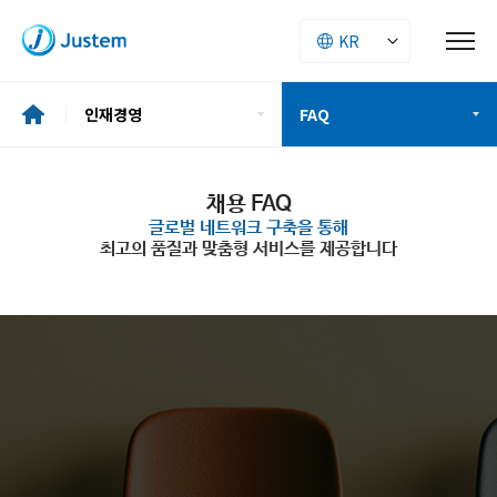
인재경영
FAQ
기업소개
인재상
채용 FAQ
글로벌 네트워크 구축을 통해
투자정보
최고의 품질과 맞춤형 서비스를 제공합니다
복리후생
ESG
채용절차
사업소개
채용공고
인재경영
채용FAQ