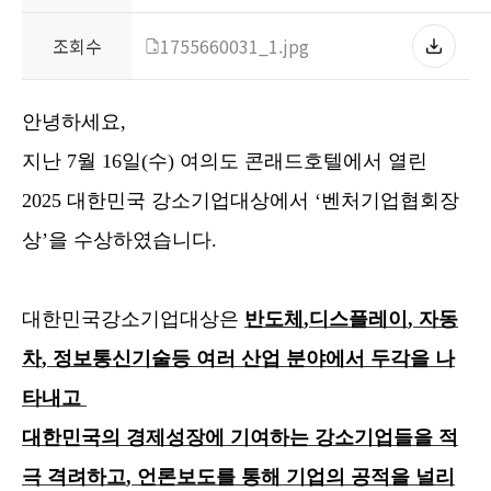
조회수
1755660031_1.jpg
안녕하세요,
지난
7
월
16
일
(
수
)
여의도
콘래드호텔에서
열린
2025
대한민국 강소기업대상에서
‘
벤처기업협회장
상
’
을 수상하였습니다
.
대한민국강소기업대상은
반도체
,
디스플레이
,
자동
차
,
정보통신기술등 여러 산업 분야에서 두각을 나
타내고
대한민국의 경제성장에 기여하는 강소기업들을 적
극 격려하고
,
언론보도를 통해 기업의 공적을 널리