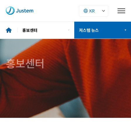
홍보센터
저스템 뉴스
기업소개
저스템 소식
홍보센터
투자정보
CI소개
ESG
공지사항
사업소개
홍보 동영상
인재경영