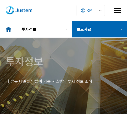
투자정보
보도자료
기업소개
재무정보
투자정보
투자정보
공시정보
ESG
더 밝은 내일을 만들어 가는 저스템의 투자 정보 소식
주주구성
사업소개
IR자료
인재경영
보도자료