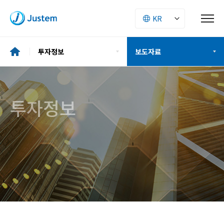
투자정보
보도자료
기업소개
재무정보
투자정보
투자정보
공시정보
ESG
주주구성
사업소개
IR자료
인재경영
보도자료