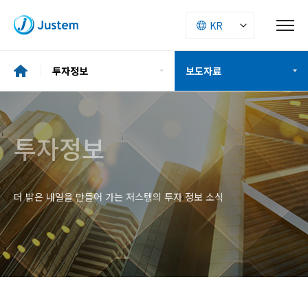
투자정보
보도자료
기업소개
재무정보
투자정보
투자정보
공시정보
ESG
더 밝은 내일을 만들어 가는 저스템의 투자 정보 소식
주주구성
사업소개
IR자료
인재경영
보도자료