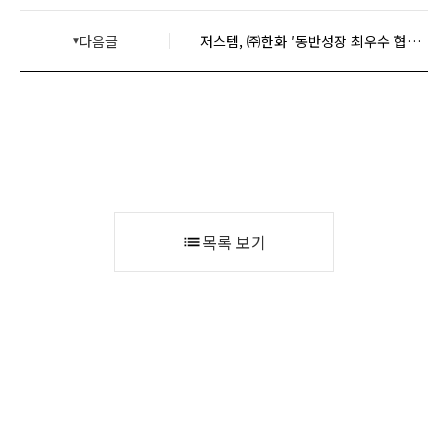
다음글
저스템, ㈜한화 ′동반성장 최우수 협력사′ 선정
목록 보기