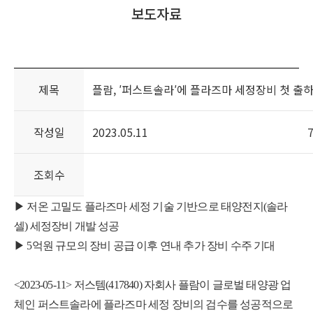
보도자료
홍보센터
전자공고
고객 서비스
제목
플람, ′퍼스트솔라′에 플라즈마 세정장비 첫 출
작성일
2023.05.11
조회수
▶ 저온 고밀도 플라즈마 세정 기술 기반으로 태양전지(솔라
셀) 세정장비 개발 성공
▶ 5억원 규모의 장비 공급 이후 연내 추가 장비 수주 기대
<2023-05-11> 저스템(417840) 자회사 플람이 글로벌 태양광 업
체인 퍼스트솔라에 플라즈마 세정 장비의 검수를 성공적으로