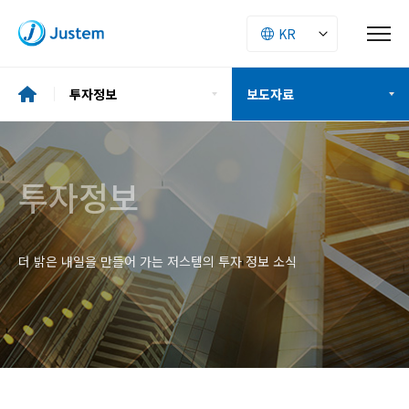
투자정보
보도자료
기업소개
재무정보
투자정보
투자정보
공시정보
ESG
더 밝은 내일을 만들어 가는 저스템의 투자 정보 소식
주주구성
사업소개
IR자료
인재경영
보도자료